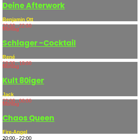
Deine Afterwork
Benjamin Ott
20:00 - 22:00
Montag
Schlager -Cocktail
René
18:00 - 19:00
Montag
Kult 80iger
Jack
22:00 - 00:00
Montag
Chaos Queen
Fire-Angel
20:00 - 22:00