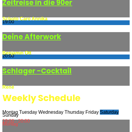
Zeitreise in die 90er
Schoto Caro Annika
19:00
Deine Afterwork
Benjamin Ott
20:00
Schlager -Cocktail
René
Weekly Schedule
Montag
Tuesday
Wednesday
Thursday
Friday
Saturday
Sunday
19:00 - 20:00
Montag