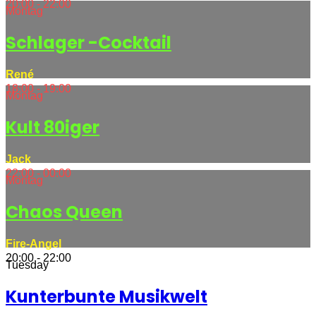
20:00 - 22:00
Montag
Schlager -Cocktail
René
18:00 - 19:00
Montag
Kult 80iger
Jack
22:00 - 00:00
Montag
Chaos Queen
Fire-Angel
20:00 - 22:00
Tuesday
Kunterbunte Musikwelt