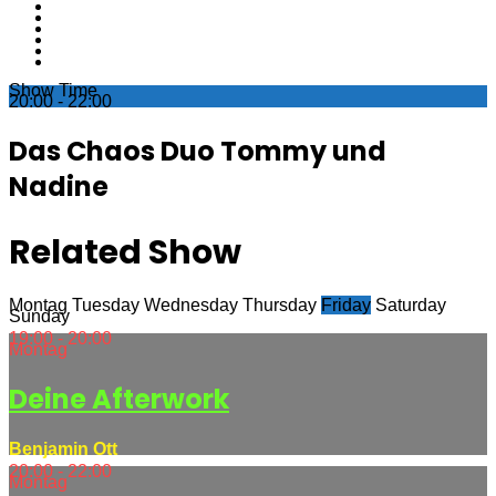
Show Time
20:00 - 22:00
Das Chaos Duo Tommy und
Nadine
Related Show
Montag
Tuesday
Wednesday
Thursday
Friday
Saturday
Sunday
19:00 - 20:00
Montag
Deine Afterwork
Benjamin Ott
20:00 - 22:00
Montag