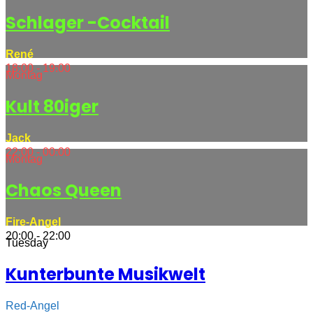
Schlager -Cocktail
René
18:00 - 19:00
Montag
Kult 80iger
Jack
22:00 - 00:00
Montag
Chaos Queen
Fire-Angel
20:00 - 22:00
Tuesday
Kunterbunte Musikwelt
Red-Angel