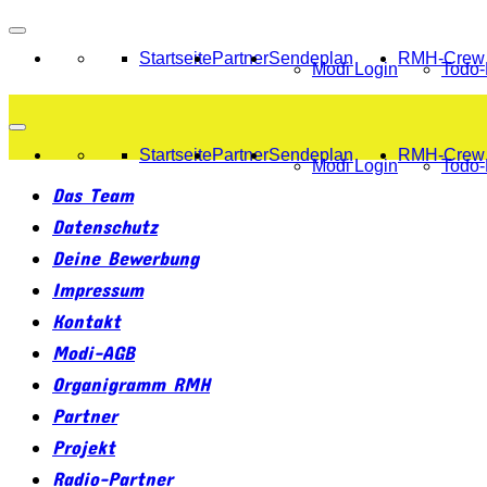
Startseite
Partner
Sendeplan
RMH-Crew
Modi Login
Todo-
Startseite
Partner
Sendeplan
RMH-Crew
Modi Login
Todo-
Das Team
Datenschutz
Deine Bewerbung
Impressum
Kontakt
Modi-AGB
Organigramm RMH
Partner
Projekt
Radio-Partner